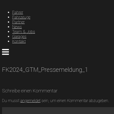
Skip
to
Fahrer
content
Fahrzeuge
Partner
News
Team & Jobs
Garages
Kontakt
Menu
FK2024_GTM_Pressemeldung_1
Schreibe einen Kommentar
Du musst
angemeldet
sein, um einen Kommentar abzugeben.