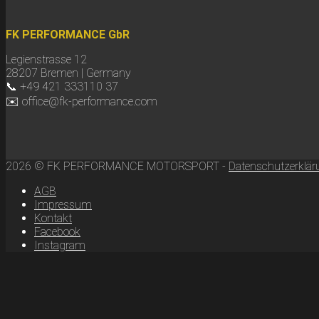
FK PERFORMANCE GbR
Legienstrasse 12
28207 Bremen | Germany
📞 +49 421 333110 37
✉️ office@fk-performance.com
2026 © FK PERFORMANCE MOTORSPORT -
Datenschutzerklär
AGB
Impressum
Kontakt
Facebook
Instagram
Scroll
to
top