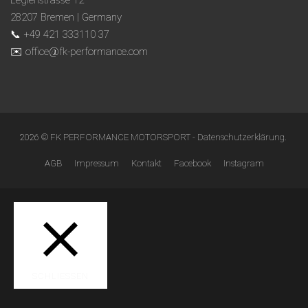
Legienstrasse 12
28207 Bremen | Germany
📞 +49 421 333110 37
✉️ office@fk-performance.com
2026 © FK PERFORMANCE MOTORSPORT -
Datenschutzerklärung
.
AGB
Impressum
Kontakt
Facebook
Instagram
SCHLIESSEN