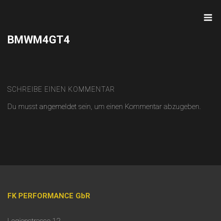
Skip
M
to
content
BMWM4GT4
SCHREIBE EINEN KOMMENTAR
Du musst
angemeldet
sein, um einen Kommentar abzugeben.
FK PERFORMANCE GbR