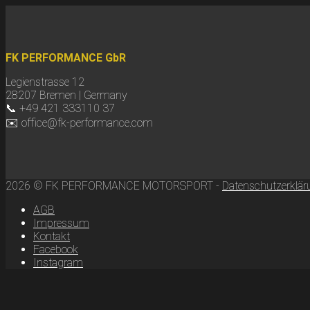
FK PERFORMANCE GbR
Legienstrasse 12
28207 Bremen | Germany
📞 +49 421 333110 37
✉️ office@fk-performance.com
2026 © FK PERFORMANCE MOTORSPORT -
Datenschutzerklär
AGB
Impressum
Kontakt
Facebook
Instagram
Scroll
to