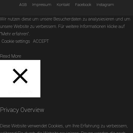
AGB
Impressum
Kontakt
Facebook
Instagram
Wir nutzen diese um unsere Besucherdaten zu analysiesieren und um
unsere Website zu verbessern. Für weitere Informationen klicke auf
"Mehr erfahren".
Cookie settings
ACCEPT
Read More
SCHLIESSEN
Privacy Overview
Diese Website verwendet Cookies, um Ihre Erfahrung zu verbessern,