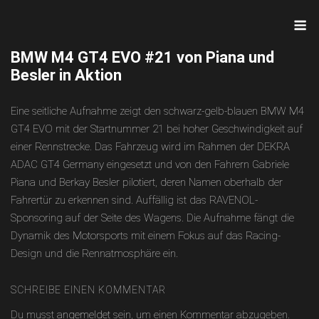
Skip
M
to
content
BMW M4 GT4 EVO #21 von Piana und
Besler in Aktion
Eine seitliche Aufnahme zeigt den schwarz-gelb-blauen BMW M4
GT4 EVO mit der Startnummer 21 bei hoher Geschwindigkeit auf
einer Rennstrecke. Das Fahrzeug wird im Rahmen der DEKRA
ADAC GT4 Germany eingesetzt und von den Fahrern Gabriele
Piana und Berkay Besler pilotiert, deren Namen oberhalb der
Fahrertür zu erkennen sind. Auffällig ist das RAVENOL-
Sponsoring auf der Seite des Wagens. Die Aufnahme fängt die
Dynamik des Motorsports mit einem Fokus auf das Racing-
Design und die Rennatmosphäre ein.
SCHREIBE EINEN KOMMENTAR
Du musst
angemeldet
sein, um einen Kommentar abzugeben.