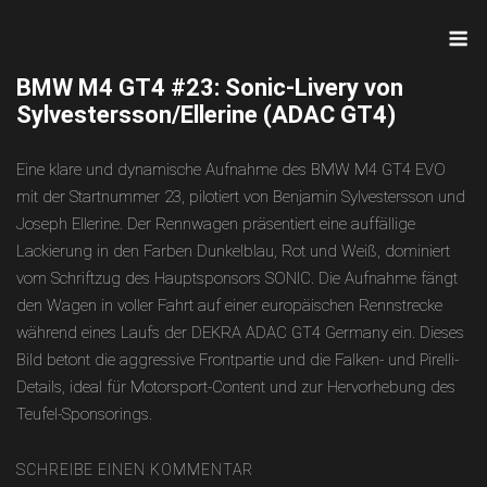
Skip
M
to
content
BMW M4 GT4 #23: Sonic-Livery von
Sylvestersson/Ellerine (ADAC GT4)
Eine klare und dynamische Aufnahme des BMW M4 GT4 EVO
mit der Startnummer 23, pilotiert von Benjamin Sylvestersson und
Joseph Ellerine. Der Rennwagen präsentiert eine auffällige
Lackierung in den Farben Dunkelblau, Rot und Weiß, dominiert
vom Schriftzug des Hauptsponsors SONIC. Die Aufnahme fängt
den Wagen in voller Fahrt auf einer europäischen Rennstrecke
während eines Laufs der DEKRA ADAC GT4 Germany ein. Dieses
Bild betont die aggressive Frontpartie und die Falken- und Pirelli-
Details, ideal für Motorsport-Content und zur Hervorhebung des
Teufel-Sponsorings.
SCHREIBE EINEN KOMMENTAR