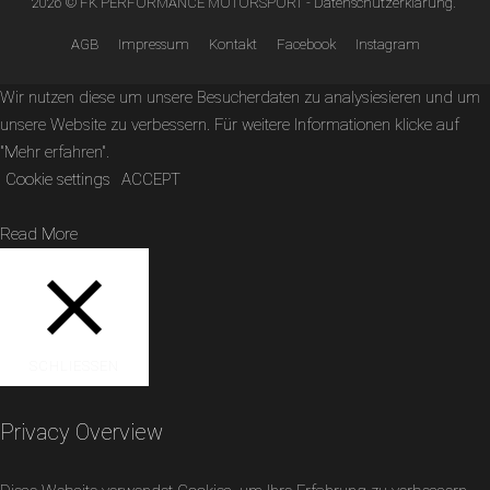
2026 © FK PERFORMANCE MOTORSPORT -
Datenschutzerklärung
.
AGB
Impressum
Kontakt
Facebook
Instagram
Wir nutzen diese um unsere Besucherdaten zu analysiesieren und um
unsere Website zu verbessern. Für weitere Informationen klicke auf
"Mehr erfahren".
Cookie settings
ACCEPT
Read More
SCHLIESSEN
Privacy Overview