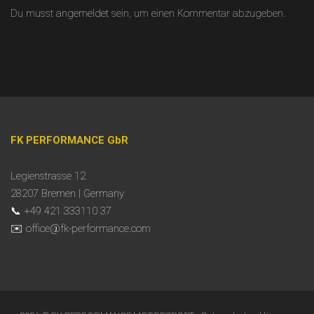
Du musst
angemeldet
sein, um einen Kommentar abzugeben.
FK PERFORMANCE GbR
Legienstrasse 12
28207 Bremen | Germany
📞 +49 421 333110 37
✉️ office@fk-performance.com