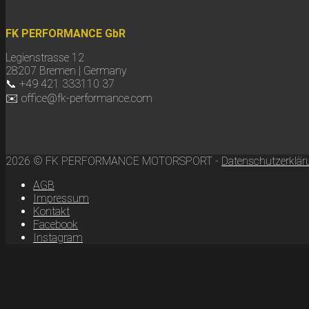
FK PERFORMANCE GbR
Legienstrasse 12
28207 Bremen | Germany
📞 +49 421 333110 37
✉️ office@fk-performance.com
2026 © FK PERFORMANCE MOTORSPORT -
Datenschutzerklär
AGB
Impressum
Kontakt
Facebook
Instagram
Scroll
to
top