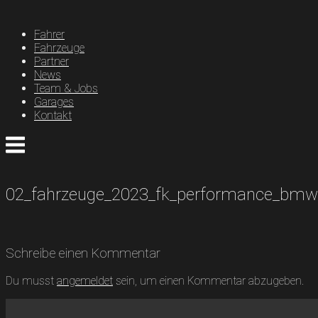
Skip
to
Fahrer
content
Fahrzeuge
Partner
News
Team & Jobs
Garages
Kontakt
Menu
02_fahrzeuge_2023_fk_performance_bm
Schreibe einen Kommentar
Du musst
angemeldet
sein, um einen Kommentar abzugeben.