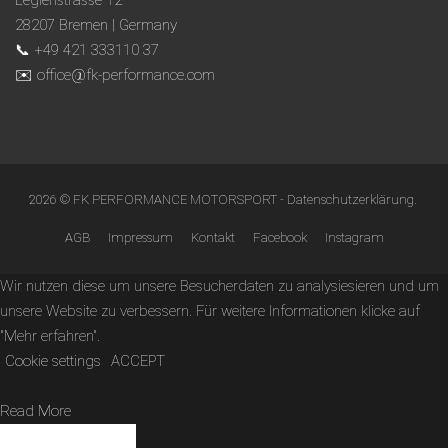
Legienstrasse 12
28207 Bremen | Germany
📞 +49 421 333110 37
✉️ office@fk-performance.com
2026 © FK PERFORMANCE MOTORSPORT -
Datenschutzerklärung
.
AGB
Impressum
Kontakt
Facebook
Instagram
Wir nutzen diese um unsere Besucherdaten zu analysiesieren und um
unsere Website zu verbessern. Für weitere Informationen klicke auf
"Mehr erfahren".
Cookie settings
ACCEPT
Read More