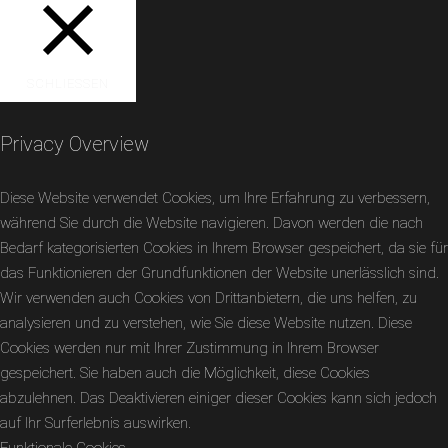
SCHLIESSEN
Privacy Overview
Diese Website verwendet Cookies, um Ihre Erfahrung zu verbessern,
während Sie durch die Website navigieren. Davon werden die nach
Bedarf kategorisierten Cookies in Ihrem Browser gespeichert, da sie für
das Funktionieren der Grundfunktionen der Website unerlässlich sind.
Wir verwenden auch Cookies von Drittanbietern, die uns helfen, zu
analysieren und zu verstehen, wie Sie diese Website nutzen. Diese
Cookies werden nur mit Ihrer Zustimmung in Ihrem Browser
gespeichert. Sie haben auch die Möglichkeit, diese Cookies
abzulehnen. Das Deaktivieren einiger dieser Cookies kann sich jedoch
auf Ihr Surferlebnis auswirken.
Funktionale Cookies