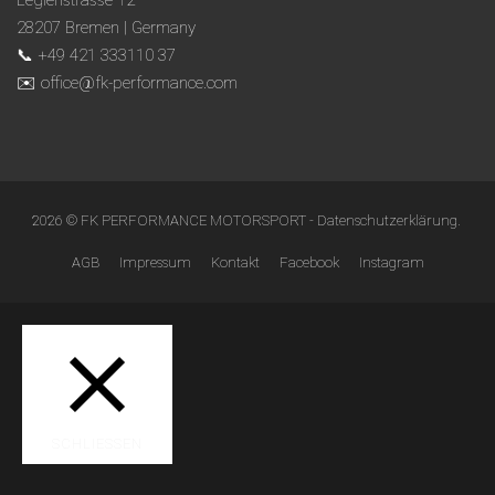
Legienstrasse 12
28207 Bremen | Germany
📞 +49 421 333110 37
✉️ office@fk-performance.com
2026 © FK PERFORMANCE MOTORSPORT -
Datenschutzerklärung
.
AGB
Impressum
Kontakt
Facebook
Instagram
SCHLIESSEN