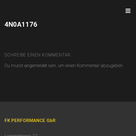
Skip
M
to
content
4N0A1176
SCHREIBE EINEN KOMMENTAR
Du musst
angemeldet
sein, um einen Kommentar abzugeben.
FK PERFORMANCE GbR