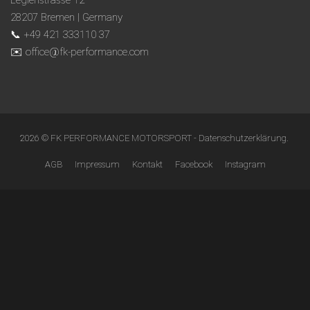
Legienstrasse 12
28207 Bremen | Germany
📞 +49 421 333110 37
✉️ office@fk-performance.com
2026 © FK PERFORMANCE MOTORSPORT -
Datenschutzerklärung
.
AGB
Impressum
Kontakt
Facebook
Instagram