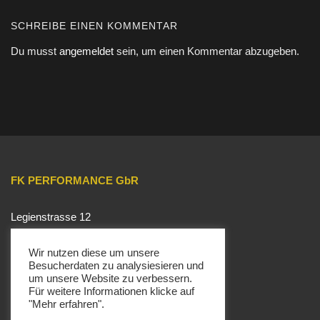
SCHREIBE EINEN KOMMENTAR
Du musst
angemeldet
sein, um einen Kommentar abzugeben.
FK PERFORMANCE GbR
Legienstrasse 12
28207 Bremen | Germany
📞 +49 421 333110 37
Wir nutzen diese um unsere
Besucherdaten zu analysiesieren und
✉️ office@fk-performance.com
um unsere Website zu verbessern.
Für weitere Informationen klicke auf
"Mehr erfahren".