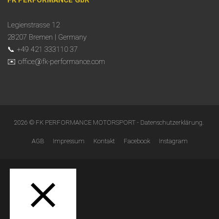
FK PERFORMANCE GbR
Legienstrasse 12
28207 Bremen | Germany
📞 +49 421 333110 37
✉️ office@fk-performance.com
2026 © FK PERFORMANCE MOTORSPORT -
Datenschutzerklärung
.
AGB
Impressum
Kontakt
Facebook
Instagram