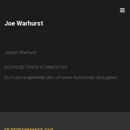
Skip
M
to
content
Joe Warhurst
Joseph Warhurst
SCHREIBE EINEN KOMMENTAR
Du musst
angemeldet
sein, um einen Kommentar abzugeben.