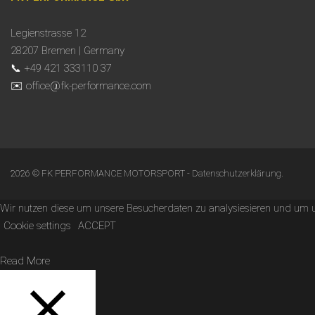
Legienstrasse 12
28207 Bremen | Germany
📞 +49 421 333110 37
✉️ office@fk-performance.com
2026 © FK PERFORMANCE MOTORSPORT -
Datenschutzerklärung
.
Wir nutzen diese um unsere Besucherdaten zu analysiesieren und um uns
Cookie settings
ACCEPT
Read More