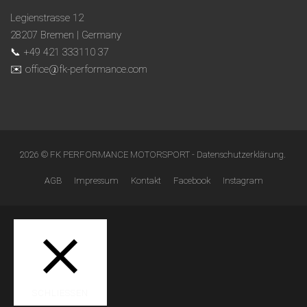
Legienstrasse 12
28207 Bremen | Germany
📞 +49 421 333110 37
✉️ office@fk-performance.com
2026 © FK PERFORMANCE MOTORSPORT -
Datenschutzerklärung
.
AGB
Impressum
Kontakt
Facebook
Instagram
SCHLIESSEN