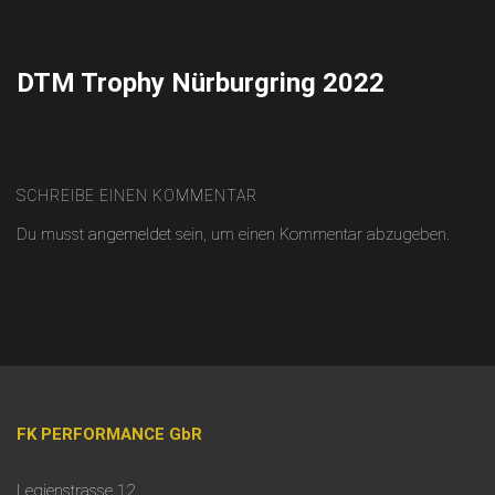
Skip
to
content
DTM Trophy Nürburgring 2022
SCHREIBE EINEN KOMMENTAR
Du musst
angemeldet
sein, um einen Kommentar abzugeben.
FK PERFORMANCE GbR
Legienstrasse 12