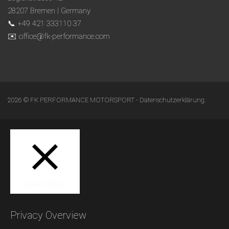
28207 Bremen | Germany
📞 +49 421 333110 37
✉️ office@fk-performance.com
2026 © FK PERFORMANCE MOTORSPORT -
Datenschutzerklärung
.
SCHLIESSEN
Privacy Overview