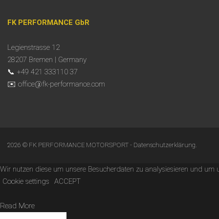
FK PERFORMANCE GbR
Legienstrasse 12
28207 Bremen | Germany
📞 +49 421 333110 37
✉️ office@fk-performance.com
2026 © FK PERFORMANCE MOTORSPORT -
Datenschutzerklärung
.
Wir nutzen diese um unsere Besucherdaten zu analysiesieren und um uns
Cookie settings
ACCEPT
Read More