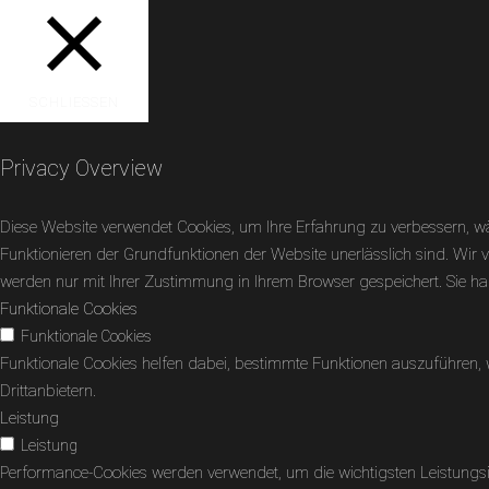
SCHLIESSEN
Privacy Overview
Diese Website verwendet Cookies, um Ihre Erfahrung zu verbessern, wä
Funktionieren der Grundfunktionen der Website unerlässlich sind. Wir v
werden nur mit Ihrer Zustimmung in Ihrem Browser gespeichert. Sie hab
Funktionale Cookies
Funktionale Cookies
Funktionale Cookies helfen dabei, bestimmte Funktionen auszuführen,
Drittanbietern.
Leistung
Leistung
Performance-Cookies werden verwendet, um die wichtigsten Leistungsin