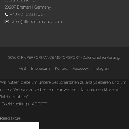
Legienstrasse 12
28207 Bremen | Germany
📞 +49 421 333110 37
✉️ office@fk-performance.com
2026 © FK PERFORMANCE MOTORSPORT -
Datenschutzerklärung
.
AGB
Impressum
Kontakt
Facebook
Instagram
Wir nutzen diese um unsere Besucherdaten zu analysiesieren und um
unsere Website zu verbessern. Für weitere Informationen klicke auf
"Mehr erfahren".
Cookie settings
ACCEPT
Read More