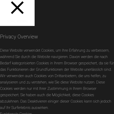
SCHLIESSEN
Privacy Overview
Diese Website verwendet Cookies, um Ihre Erfahrung zu verbessern,
während Sie durch die Website navigieren. Davon werden die nach
Bedarf kategorisierten Cookies in Ihrem Browser gespeichert, da sie für
das Funktionieren der Grundfunktionen der Website unerlässlich sind.
Wir verwenden auch Cookies von Drittanbietern, die uns helfen, zu
analysieren und zu verstehen, wie Sie diese Website nutzen. Diese
Cookies werden nur mit Ihrer Zustimmung in Ihrem Browser
gespeichert. Sie haben auch die Möglichkeit, diese Cookies
abzulehnen. Das Deaktivieren einiger dieser Cookies kann sich jedoch
auf Ihr Surferlebnis auswirken.
Funktionale Cookies