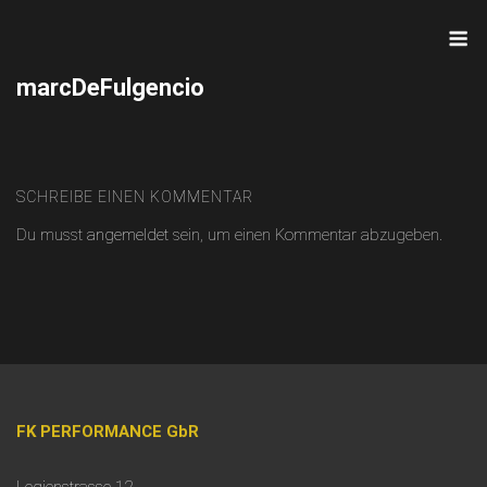
Skip
M
to
content
marcDeFulgencio
SCHREIBE EINEN KOMMENTAR
Du musst
angemeldet
sein, um einen Kommentar abzugeben.
FK PERFORMANCE GbR