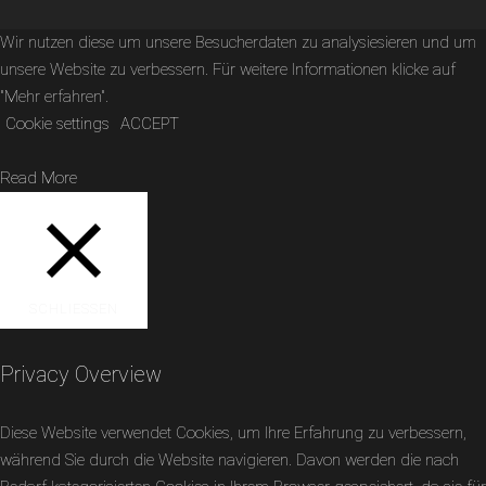
Wir nutzen diese um unsere Besucherdaten zu analysiesieren und um
unsere Website zu verbessern. Für weitere Informationen klicke auf
"Mehr erfahren".
Cookie settings
ACCEPT
Read More
SCHLIESSEN
Privacy Overview
Diese Website verwendet Cookies, um Ihre Erfahrung zu verbessern,
während Sie durch die Website navigieren. Davon werden die nach