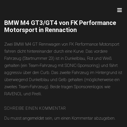
Skip
M
to
content
BMW M4 GT3/GT4 von FK Performance
Motorsport in Rennaction
Zwei BMW M4 GT Rennwagen von FK Performance Motorsport
fahren dicht hintereinander durch eine Kurve. Das vordere
Fahrzeug (Startnummer 23) ist in Dunkelblau, Rot und Weiß
gehalten (ein Team-Fahrzeug mit SONIC-Sponsoring) und fährt
aggressiv über den Curb. Das zweite Fahrzeug im Hintergrund ist
überwiegend Dunkelblau und Gelb gehalten (möglicherweise ein
zweites Team-Fahrzeug). Beide tragen Sponsorenlogos wie
RAVENOL und Pirelli.
SCHREIBE EINEN KOMMENTAR
Du musst
angemeldet
sein, um einen Kommentar abzugeben.