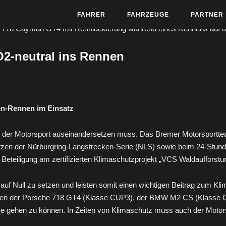
FAHRER
FAHRZEUGE
PARTNER
O2-neutral ins Rennen
en-Rennen im Einsatz
ch der Motorsport auseinandersetzen muss. Das Bremer Motorsport
insätzen der Nürburgring-Langstrecken-Serie (NLS) sowie beim 24-St
eteiligung am zertifizierten Klimaschutzprojekt „VCS Waldaufforstu
auf Null zu setzen und leisten somit einen wichtigen Beitrag zum K
hen der Porsche 718 GT4 (Klasse CUP3), der BMW M2 CS (Klasse Cu
recke gehen zu können. In Zeiten von Klimaschutz muss auch der Moto