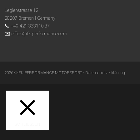
Legienstrasse 12
28207 Bremen | Germany
📞 +49 421 333110 37
✉️ office@fk-performance.com
2026 © FK PERFORMANCE MOTORSPORT -
Datenschutzerklärung
.
SCHLIESSEN