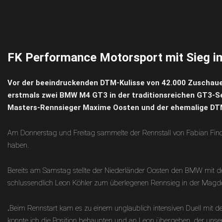
Skip
to
content
FK Performance Motorsport mit Sieg 
Vor der beeindruckenden DTM-Kulisse von 42.000 Zuschaue
erstmals zwei BMW M4 GT3 in der traditionsreichen GT3-Ser
Masters-Rennsieger Maxime Oosten und der ehemalige DTM
Am Donnerstag und Freitag sammelte der Rennstall von Fabian Fin
haben.
Bereits am Samstag stellte der Niederländer Oosten den BMW mit der
schlussendlich Leon Köhler zum überlegenen Rennsieg in der Magdeb
„Beim Rennstart kam es zu einem unglaublich intensiven Duell mit
konnte ich die Position behaupten und an Leon übergeben, der unser