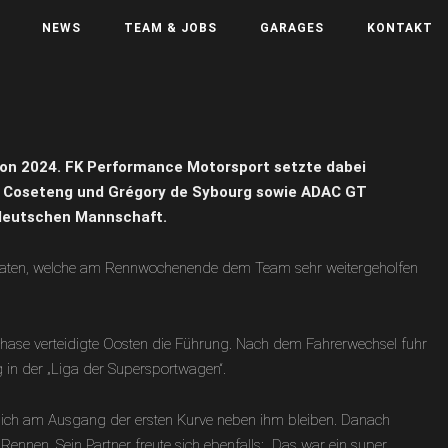
NEWS
TEAM & JOBS
GARAGES
KONTAKT
son 2024. FK Performance Motorsport setzte dabei
rdo Coseteng und Grégory de Sybourg sowie ADAC GT
ddeutschen Mannschaft.
e Daten, welche am Rennwochenende dem Team sehr weitergeholfen
tphase verteidigte Oosten die Führung. Nach dem Fahrerwechsel fuhr
 in der „Liga der Supersportwagen“.
 mich am Ausgang der ersten Kurve neben ihm bleiben. Danach
nnen. Sein Partner freute sich ebenfalls: „Das war ein super