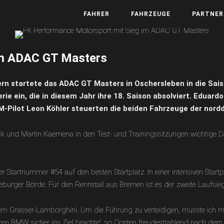
FAHRER
FAHRZEUGE
PARTNER
im ADAC GT Masters
rn startete das ADAC GT Masters in Oschersleben in die Sai
ie ein, die in diesem Jahr ihre 18. Saison absolviert. Edua
-Pilot Leon Köhler steuerten die beiden Fahrzeuge der nor
ck und Martin Kaemena in den Test- und Trainingssitzungen wichtig
 Startnummer #54 auf den besten Startplatz. In einer intensiven Star
urger Börde. Für den Rennstall aus Bremen ist es der zweite Laufsieg
 dem Grasser-Lamborghini. Um die Führung zu verteidigen, musste ich
en BMW sicher ins Ziel brachte“, so Oosten freudestrahlend nach dem Re