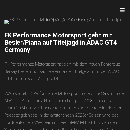
Skip
M
to
content
FK Performance Motorsport geht mit
Besler/Piana auf Titeljagd in ADAC GT4
Germany
FK Performance Motorsport hat sich mit dem neuen Fahrerduo
Berkay Besler und Gabriele Piana den Titelgewinn in der ADAC
GT4 Germany als Ziel gesetzt.
2025 startet FK Performance Motorsport in die dritte Saison in der
ADAC GT4 Germany. Nach einem Lehrjahr 2023 stockte das
Team 2024 auf vier Fahrzeuge auf und kämpfte regelmäßig um
Podestergebnisse. In der anstehenden 2025er Saison wird das
norddeutsche BMW-Team mit vier BMW M4 GT4 Evo an den
Start gehen und möchte im Titelkampf ein gewichtiges Wort