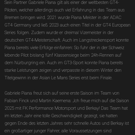
Sein Partner Gabriele Piana gilt als einer der weltbesten GT4-
Piloten, welcher allerdings auch viel Erfahrung in das Team aus
Bremen bringen wird. 2021 wurde Piana Meister in der ADAC
GT4 Germany und ließ 2023 auch einen Titel in der GT4 European
Series folgen. Zudem wurde er dreimal Vizemeister in der
deutschen GT4-Meisterschaft. Auch im Langstreckensport konnte
Piana bereits viele Erfolge einfahren: So fuhr der in der Schweiz
lebende Pilot bislang fünf Klassensiege beim 24h-Rennen auf
dem Nürburgring ein. Auch im GT3-Sport konnte Piana bereits
starke Leistungen zeigen und verpasste in diesem Winter den
Titelgewinn in der Asian Le Mans Series erst beim Finale.
Gabriele Piana freut sich auf seine erste Saison im Team von
Fabian Finck und Martin Kaemena: „Ich freue mich auf die Saison
2025 mit FK Performance Motorsport und Berkay! Das Team hat
im letzten Jahr eine tolle Geschwindigkeit gezeigt, sie hatten
gegen Ende des letzten Jahres sehr schnelle Autos und Berkay ist
ein großartiger junger Fahrer, alle Voraussetzungen sind