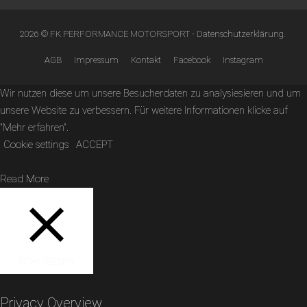
2026 © FK PERFORMANCE MOTORSPORT -
Datenschutzerklärung
.
AGB
Impressum
Kontakt
Facebook
Instagram
Wir nutzen diese um unsere Besucherdaten zu analysiesieren und um
unsere Website zu verbessern. Für weitere Informationen klicke auf
"Mehr erfahren".
Cookie settings
ACCEPT
Read More
SCHLIESSEN
Privacy Overview