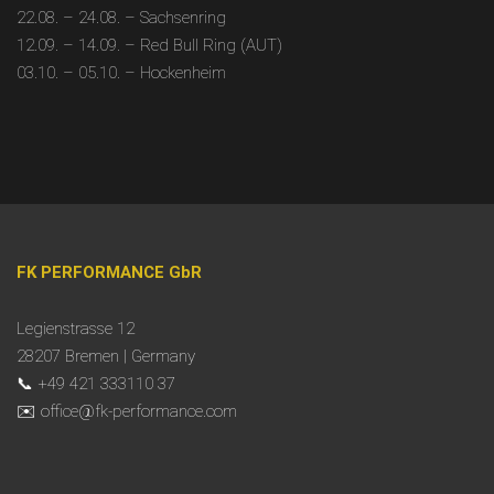
22.08. – 24.08. – Sachsenring
12.09. – 14.09. – Red Bull Ring (AUT)
03.10. – 05.10. – Hockenheim
FK PERFORMANCE GbR
Legienstrasse 12
28207 Bremen | Germany
📞 +49 421 333110 37
✉️ office@fk-performance.com