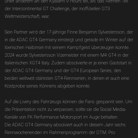
unter anderem an den Kyalami 9 Hours teil, als das Rennen Teil
der Intercontinental GT Challenge, der inoffiziellen GT3
Weltmeisterschaft, war.
Sein Partner wird der 17-jährige Finne Benjamin Sylvestersson, der
in die ADAC GT4 Germany einsteigt und gerade im Winter auf der
iberischen Halbinsel mit seinem Kampfgeist überzeugen konnte.
2024 wurde Sylvestersson Vizemeister mit einem M4 GT4 in der
italienischen XGT4 Italy. Zudem absolvierte er je einen Gaststart in
der ADAC GT4 Germany und der GT4 European Series, den
beiden weltweit stärksten GT4-Rennserien, in denen er auch eine
Kostprobe seines Könnens abgeben konnte.
Auf die Livery des Fahrzeugs können die Fans gespannt sein. Um
die Präsentation nicht zu verpassen, sollte sie die Social Media-
Kanäle von FK Performance Motorsport im Auge behalten.
Die ADAC GT4 Germany absolviert auch in diesem Jahr sechs
Rennwochenenden im Rahmenprogramm der DTM. Pro