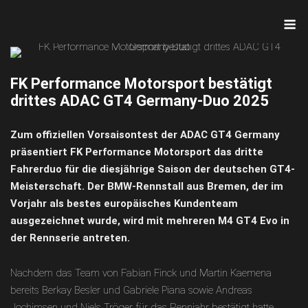
Skip
M
to
content
FK Performance Motorsport bestätigt
drittes ADAC GT4 Germany-Duo 2025
Zum offiziellen Vorsaisontest der ADAC GT4 Germany
präsentiert FK Performance Motorsport das dritte
Fahrerduo für die diesjährige Saison der deutschen GT4-
Meisterschaft. Der BMW-Rennstall aus Bremen, der im
Vorjahr als bestes europäisches Kundenteam
ausgezeichnet wurde, wird mit mehreren M4 GT4 Evo in
der Rennserie antreten.
Nachdem das Team von Fabian Finck und Martin Kaemena
bereits Berkay Besler und Gabriele Piana sowie Andreas
Jochimsen und Niels Tröger für das Rennjahr bestätigt hatte,