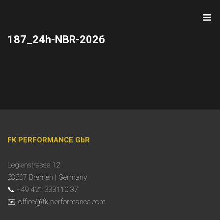
Skip
M
to
content
187_24h-NBR-2026
FK PERFORMANCE GbR
Legienstrasse 12
28207 Bremen | Germany
📞 +49 421 333110 37
✉️ office@fk-performance.com