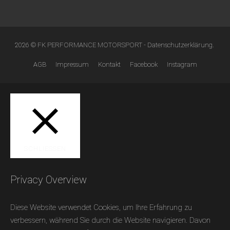
2026 © FK PERFORMANCE MOTORSPORT -
Datenschutzerklärung
.
AGB
Impressum
Kontakt
Facebook
Instagram
SCHLIESSEN
Privacy Overview
Diese Website verwendet Cookies, um Ihre Erfahrung zu
verbessern, während Sie durch die Website navigieren. Davon