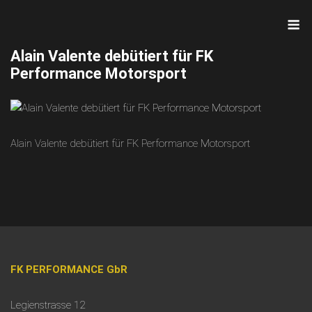
Skip
M
to
content
Alain Valente debütiert für FK
Performance Motorsport
Alain Valente debütiert für FK Performance Motorsport
FK PERFORMANCE GbR
Legienstrasse 12