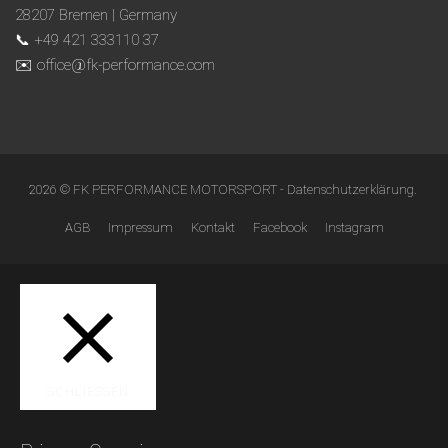
28207 Bremen | Germany
📞 +49 421 333110 37
✉️ office@fk-performance.com
2026 © FK PERFORMANCE MOTORSPORT -
Datenschutzerklärung
.
AGB
Impressum
Kontakt
Facebook
Instagram
SCHLIESSEN