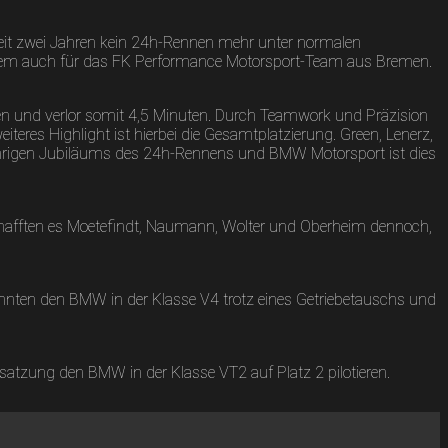
eit zwei Jahren kein 24h-Rennen mehr unter normalen
 allem auch für das FK Performance Motorsport-Team aus Bremen.
n und verlor somit 4,5 Minuten. Durch Teamwork und Präzision
eres Highlight ist hierbei die Gesamtplatzierung. Green, Lenerz,
hrigen Jubiläums des 24h-Rennens und BMW Motorsport ist dies
chafften es Moetefindt, Naumann, Wolter und Oberheim dennoch,
nnten den BMW in der Klasse V4 trotz eines Getriebetauschs und
satzung den BMW in der Klasse VT2 auf Platz 2 pilotieren.