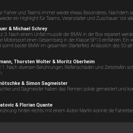
h für Fahrer und Teams immer wieder etwas Besonderes. Nachdem s
wieder ein Highlight für Teams, Veranstalter und Zuschauer. Vor
uer & Michael Schrey
 3. Nach einem Unfall musste der BMW in der Box repariert werde
otorsport einen Gesamtsieg in der Klasse SP10 einfahren. Ein weit
somit bester BMW im gesamten Starterfeld. Anlässlich des 50-jä
umann, Thorsten Wolter & Moritz Oberheim
z 1. Nach diversen Berührungen, Reifenschäden und Zeitstrafen s
n.
 Knötschke & Simon Sagmeister
tschke und Sagmeister haben das Rennen solide gemeistert und ko
atovic & Florian Quante
erührung hinten rechts mit einem Aston Martin konnte die Fahrerbe