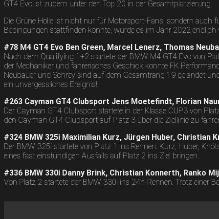
GT4 Evo ist zudem unter den Top 20 in der Gesamtplatzierung.
Die Grüne Hölle ist nicht nur für Motorsport-Fans, sondern auc
Bedingungen stattfinden konnte, wurde es im Jahr 2022 endlich 
#78 M4 GT4 Evo Ben Green, Marcel Lenerz, Thomas Neuba
Nach dem Qualifying 1+2 startete der BMW M4 GT4 Evo von Platz
der Mechaniker und fahrerisches Geschick konnte FK Performance M
Neubauer und Schrey sind auf dem Gesamtrang 19 gelandet und 
ein unvergessliches Ereignis!
#263 Cayman GT4 Clubsport Jens Moetefindt, Florian Na
Der Cayman GT4 Clubsport startete in der Klasse CUP3 von Plat
den Cayman GT4 Clubsport auf Platz 3 über die Ziellinie zu fahre
#324 BMW 325i Maximilian Kurz, Jürgen Huber, Christian
Der BMW 325i startete von Platz 1 ins Rennen. Kurz, Huber, Knö
eines fast einstündigen Ausfalls auf Platz 2 ins Ziel bringen.
#336 BMW 330i Danny Brink, Christian Konnerth, Ranko Mij
Von Platz 2 startete der BMW 330i ins 24h-Rennen. Trotz einer B