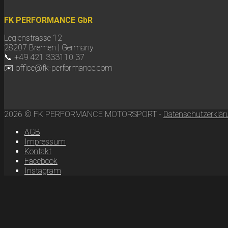
FK PERFORMANCE GbR
Legienstrasse 12
28207 Bremen | Germany
📞 +49 421 333110 37
✉️ office@fk-performance.com
2026 © FK PERFORMANCE MOTORSPORT -
Datenschutzerklär
AGB
Impressum
Kontakt
Facebook
Instagram
Scroll
to
top