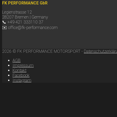
FK PERFORMANCE GbR
Legienstrasse 12
28207 Bremen | Germany
📞 +49 421 333110 37
✉️ office@fk-performance.com
2026 © FK PERFORMANCE MOTORSPORT -
Datenschutzerklär
AGB
Impressum
Kontakt
Facebook
Instagram
Scroll
to
top