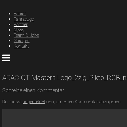
Skip
to
Fahrer
content
Fahrzeuge
Partner
News
Team & Jobs
Garages
Kontakt
Menu
ADAC GT Masters Logo_2zlg_Pikto_RGB_n
Schreibe einen Kommentar
Du musst
angemeldet
sein, um einen Kommentar abzugeben.